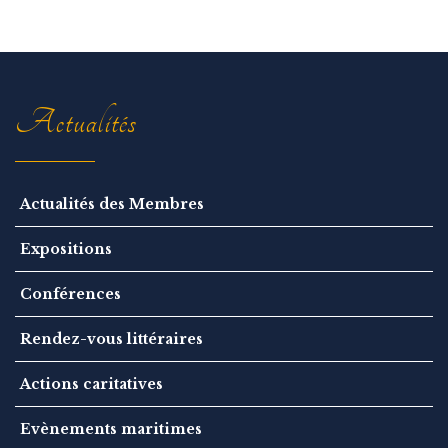
i
g
a
t
i
o
n
Actualités
Actualités des Membres
Expositions
Conférences
Rendez-vous littéraires
Actions caritatives
Evènements maritimes