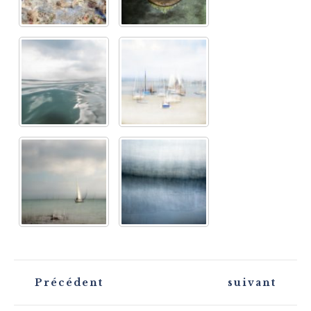
N
Précédent
suivant
a
v