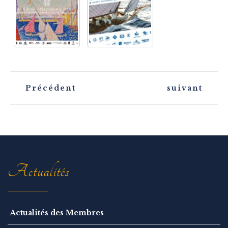
N
Précédent
suivant
a
v
i
g
a
t
i
o
n
Actualités
Actualités des Membres