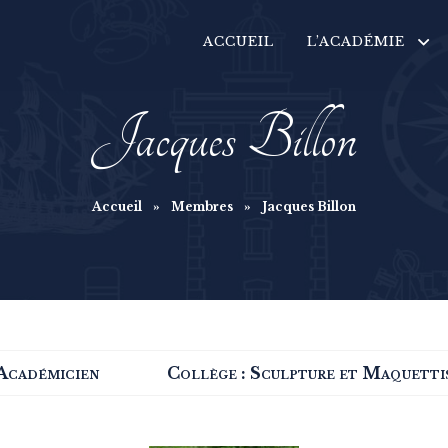
ACCUEIL
L’ACADÉMIE
Jacques Billon
Accueil
»
Membres
»
Jacques Billon
Académicien
Collège :
Sculpture et Maquetti