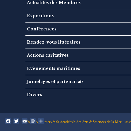
Actualités des Membres
Expositions
Conférences
Rendez-vous littéraires
Actions caritatives
Evènements maritimes
Jumelages et partenariats
Divers
F
T
E
P
P
Tous droits réservés © Académie des Arts & Sciences de la Mer - A
a
w
m
r
a
c
i
a
i
r