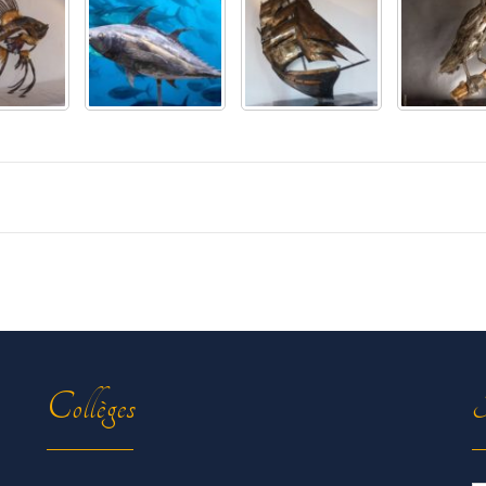
Collèges
R