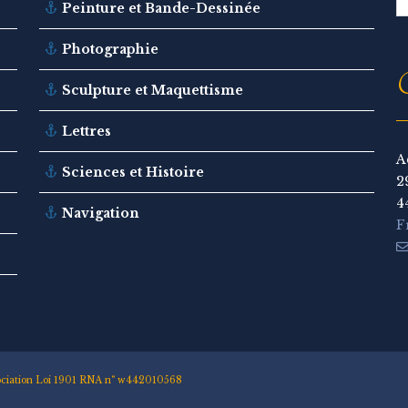
Peinture et Bande-Dessinée
Photographie
C
Sculpture et Maquettisme
Lettres
A
Sciences et Histoire
2
4
Navigation
F
ssociation Loi 1901 RNA n° w442010568