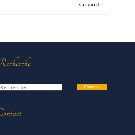
suivant
echerche
ontact