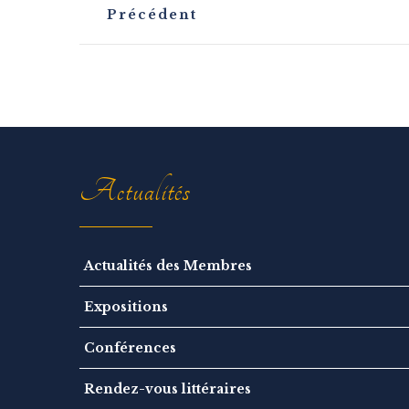
N
Précédent
a
v
i
g
a
t
i
o
n
Actualités
Actualités des Membres
Expositions
Conférences
Rendez-vous littéraires