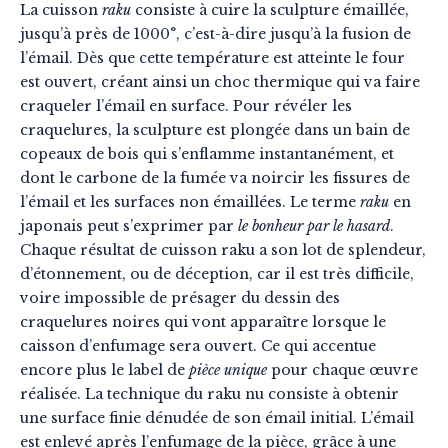
La cuisson
raku
consiste à cuire la sculpture émaillée,
jusqu’à près de 1000°, c’est-à-dire jusqu’à la fusion de
l’émail. Dès que cette température est atteinte le four
est ouvert, créant ainsi un choc thermique qui va faire
craqueler l’émail en surface. Pour révéler les
craquelures, la sculpture est plongée dans un bain de
copeaux de bois qui s’enflamme instantanément, et
dont le carbone de la fumée va noircir les fissures de
l’émail et les surfaces non émaillées. Le terme
raku
en
japonais peut s’exprimer par
le bonheur par le hasard
.
Chaque résultat de cuisson raku a son lot de splendeur,
d’étonnement, ou de déception, car il est très difficile,
voire impossible de présager du dessin des
craquelures noires qui vont apparaître lorsque le
caisson d’enfumage sera ouvert. Ce qui accentue
encore plus le label de
pièce unique
pour chaque œuvre
réalisée. La technique du raku nu consiste à obtenir
une surface finie dénudée de son émail initial. L’émail
est enlevé après l’enfumage de la pièce, grâce à une