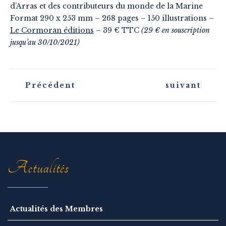
d’Arras et des contributeurs du monde de la Marine
Format 290 x 253 mm – 268 pages – 150 illustrations –
Le Cormoran éditions
– 39 € TTC
(29 € en souscription
jusqu’au 30/10/2021)
N
Précédent
suivant
a
v
i
g
a
t
i
o
n
Actualités
Actualités des Membres