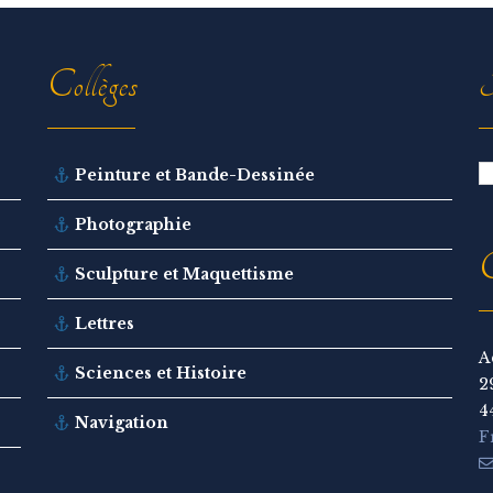
Collèges
R
Peinture et Bande-Dessinée
Photographie
C
Sculpture et Maquettisme
Lettres
A
Sciences et Histoire
2
4
Navigation
F