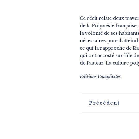
Ce récit relate deux trave
de la Polynésie française
la volonté de ses habitant
nécessaires pour l’atteind
ce qui la rapproche de Rap
qui ont accosté sur l’île
de l’auteur. La culture p
Editions Complicités
N
Précédent
a
v
i
g
a
t
i