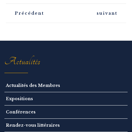
N
Précédent
suivant
a
v
i
g
a
t
i
o
n
Actualités
Actualités des Membres
Expositions
Conférences
Rendez-vous littéraires