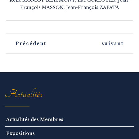
François MASSON, Jean-François ZAPATA
N
Précédent
suivant
a
v
i
g
a
t
i
o
n
Actualités
Actualités des Membres
Expositions