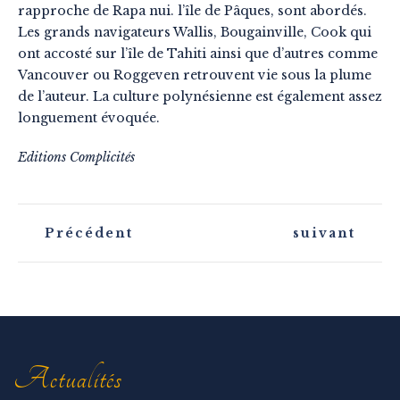
rapproche de Rapa nui. l’île de Pâques, sont abordés.
Les grands navigateurs Wallis, Bougainville, Cook qui
ont accosté sur l’île de Tahiti ainsi que d’autres comme
Vancouver ou Roggeven retrouvent vie sous la plume
de l’auteur. La culture polynésienne est également assez
longuement évoquée.
Editions Complicités
N
Précédent
suivant
a
v
i
g
a
t
i
o
n
Actualités